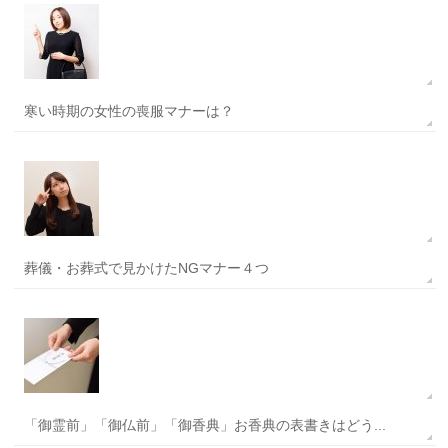
寒い時期の女性の喪服マナーは？
葬儀・お葬式で見かけたNGマナー４つ
「御霊前」「御仏前」「御香典」お香典の表書きはどう...