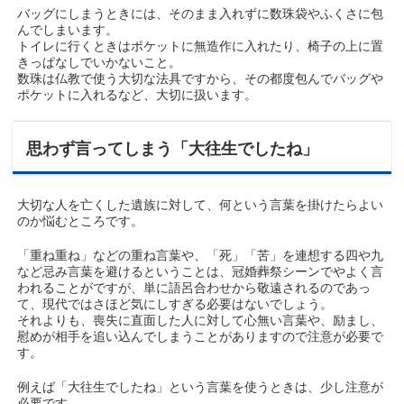
バッグにしまうときには、そのまま入れずに数珠袋やふくさに包
んでしまいます。
トイレに行くときはポケットに無造作に入れたり、椅子の上に置
きっぱなしでいかないこと。
数珠は仏教で使う大切な法具ですから、その都度包んでバッグや
ポケットに入れるなど、大切に扱います。
思わず言ってしまう「大往生でしたね」
大切な人を亡くした遺族に対して、何という言葉を掛けたらよい
のか悩むところです。
「重ね重ね」などの重ね言葉や、「死」「苦」を連想する四や九
など忌み言葉を避けるということは、冠婚葬祭シーンでやよく言
われることがですが、単に語呂合わせから敬遠されるのであっ
て、現代ではさほど気にしすぎる必要はないでしょう。
それよりも、喪失に直面した人に対して心無い言葉や、励まし、
慰めが相手を追い込んでしまうことがありますので注意が必要で
す。
例えば「大往生でしたね」という言葉を使うときは、少し注意が
必要です。