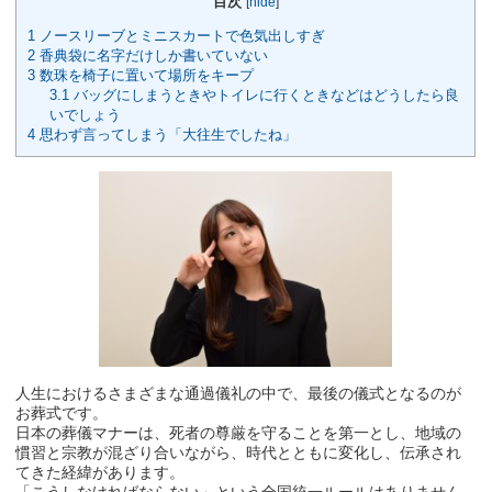
目次
[
hide
]
1
ノースリーブとミニスカートで色気出しすぎ
2
香典袋に名字だけしか書いていない
3
数珠を椅子に置いて場所をキープ
3.1
バッグにしまうときやトイレに行くときなどはどうしたら良
いでしょう
4
思わず言ってしまう「大往生でしたね」
人生におけるさまざまな通過儀礼の中で、最後の儀式となるのが
お葬式です。
日本の葬儀マナーは、死者の尊厳を守ることを第一とし、地域の
慣習と宗教が混ざり合いながら、時代とともに変化し、伝承され
てきた経緯があります。