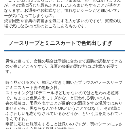
「こうしなければならない」という全国統一ルールはありません
が、その場に応じた最もふさわしいふるまいをすることが基本と
なります。お通夜やお葬式など、慣れないシーンだと細かいマナ
ーが気になってしまうもの。
焼香回数や香典の表書きを気にする人が多いのですが、実際の現
場で気になるのは別のところにあるものです。
ノースリーブとミニスカートで色気出しすぎ
男性と違って、女性の場合は季節に合わせて服装の調整ができる
のが良いところですが、真夏の喪服の選び方には注意が必要で
す。
時々見かけるのが、胸元が大きく開いたブラウスやノースリーブ
にミニスカート姿の黒服女性。
ストッキングは10デニールほどしかないのではと思われる超薄
で、ちょっと色気を出しすぎかな、と思われる装いの人も……。
喪の服装は、弔意を表すことが目的でお洒落をする場所ではあり
ませんから、黒ならなんでもOKということではなく、その場に
ふさわしい配慮がなされているかどうか、という点を見られてい
るんですね。
季節に応じた服装をすることは良いのですが、喪のシーンにふさ