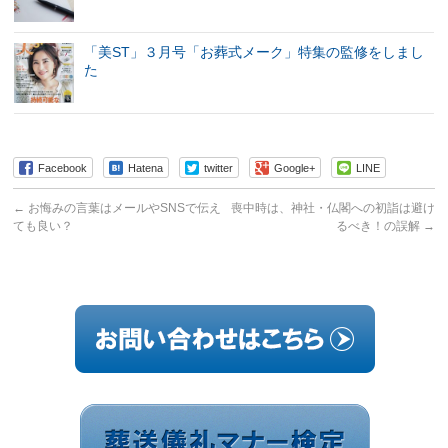
「美ST」３月号「お葬式メーク」特集の監修をしまし
た
Facebook
Hatena
twitter
Google+
LINE
←
お悔みの言葉はメールやSNSで伝え
喪中時は、神社・仏閣への初詣は避け
ても良い？
るべき！の誤解
→