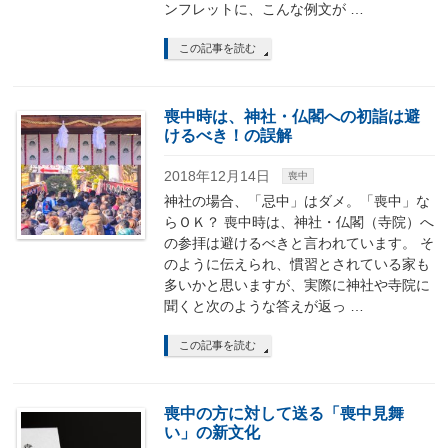
ンフレットに、こんな例文が …
この記事を読む
喪中時は、神社・仏閣への初詣は避
けるべき！の誤解
2018年12月14日
喪中
神社の場合、「忌中」はダメ。「喪中」な
らＯＫ？ 喪中時は、神社・仏閣（寺院）へ
の参拝は避けるべきと言われています。 そ
のように伝えられ、慣習とされている家も
多いかと思いますが、実際に神社や寺院に
聞くと次のような答えが返っ …
この記事を読む
喪中の方に対して送る「喪中見舞
い」の新文化