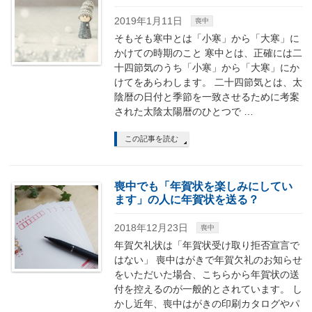
2019年1月11日
喪中
そもそも寒中とは「小寒」から「大寒」に
かけての時期のこと 寒中とは、正確には二
十四節気のうち「小寒」から「大寒」にか
けてをあらわします。 二十四節気とは、太
陰暦の日付と季節を一致させるために考案
された太陰太陽暦のひとつで …
この記事を読む
喪中でも「年賀状を楽しみにしてい
ます」の人に年賀状を送る？
2018年12月23日
喪中
年賀欠礼状は「年賀状受け取り拒否宣言で
はない」 喪中はがきで年賀欠礼のお知らせ
をいただいた場合、こちらから年賀状の送
付を控えるのが一般的とされています。 し
かし近年、喪中はがきの印刷カタログやパ