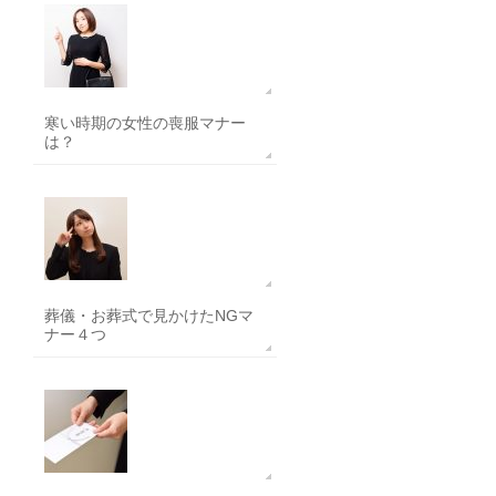
寒い時期の女性の喪服マナー
は？
葬儀・お葬式で見かけたNGマ
ナー４つ