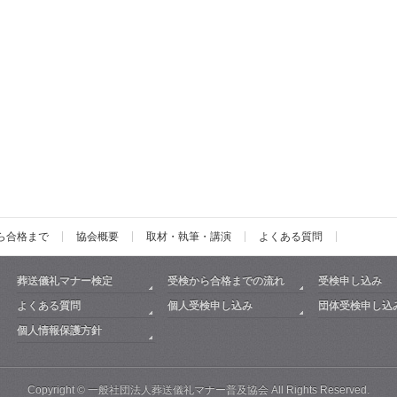
ら合格まで
協会概要
取材・執筆・講演
よくある質問
葬送儀礼マナー検定
受検から合格までの流れ
受検申し込み
よくある質問
個人受検申し込み
団体受検申し込
個人情報保護方針
Copyright ©
一般社団法人葬送儀礼マナー普及協会
All Rights Reserved.