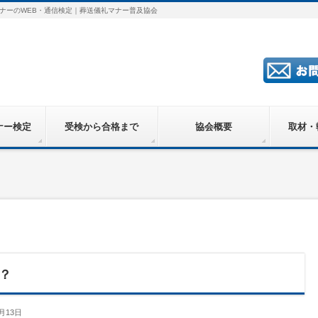
ナーのWEB・通信検定｜葬送儀礼マナー普及協会
ナー検定
受検から合格まで
協会概要
取材・
？
月13日