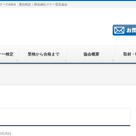
ナーのWEB・通信検定｜葬送儀礼マナー普及協会
ナー検定
受検から合格まで
協会概要
取材・
0月25日