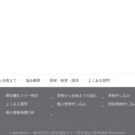
ら合格まで
協会概要
取材・執筆・講演
よくある質問
葬送儀礼マナー検定
受検から合格までの流れ
受検申し込み
よくある質問
個人受検申し込み
団体受検申し込
個人情報保護方針
Copyright ©
一般社団法人葬送儀礼マナー普及協会
All Rights Reserved.