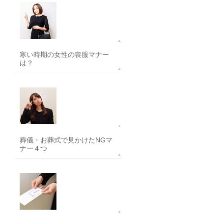
寒い時期の女性の喪服マナー
は？
葬儀・お葬式で見かけたNGマ
ナー４つ