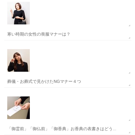
寒い時期の女性の喪服マナーは？
葬儀・お葬式で見かけたNGマナー４つ
「御霊前」「御仏前」「御香典」お香典の表書きはどう...