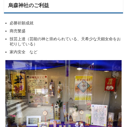
烏森神社のご利益
必勝祈願成就
商売繁盛
技芸上達（芸能の神と崇められている、天希少な天鈿女命をお
祀りしている）
家内安全 など