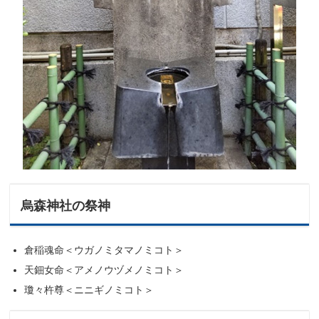
烏森神社の祭神
倉稲魂命＜ウガノミタマノミコト＞
天鈿女命＜アメノウヅメノミコト＞
瓊々杵尊＜ニニギノミコト＞