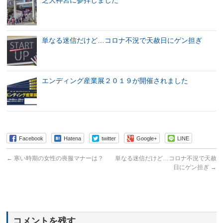
単なる迷信だけど…コロナ不況で天赦日にゲン担ぎ
エンディング産業展２０１９が開催されました
Facebook
Hatena
twitter
Google+
LINE
←
寒い時期の女性の喪服マナーは？
単なる迷信だけど…コロナ不況で天赦
日にゲン担ぎ
→
コメントを残す