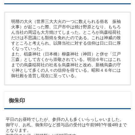
明暦の大火（世界三大大火の一つに数えられる俗名 振袖
火事）が起こった際、江戸市中は焼け野原となり、もちろ
ん当社の周辺も大方焼けてしまった。ところが烏森稲荷社
だけは不思議にも類焼を免れたのである。これは神威の致
すところと考えられ、以降当社に対する信仰は日に日に厚
くなっていった。
また、椙森神社（日本橋）柳森神社（神田）と併せ「江戸
三森」として古くから崇敬されている。明治６年にはこれ
までの烏森稲荷社の社名を烏森神社と改め、新橋烏森の守
り神として多くの人々の信仰を得ている。昭和４６年には
御社殿を造営し現在に至っている。
御朱印
平日のお昼時でしたが、参拝の人も多くいらっしゃいました。
御守り、お札、御朱印など授与品の受付は午前9時?午後4時まで
となります。