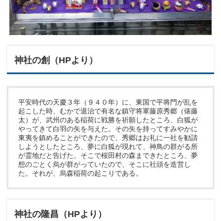
神社の創（HPより）
平安時代の天慶３年（９４０年）に、東国で平将門が乱を
起こした時、むかで退治で有名な鎮守将軍藤原秀郷（俵藤
太）が、武州のある稲荷に戦勝を祈願したところ、白狐が
やってきて白羽の矢を与えた。その矢を持ってすみやかに
東夷を鎮めることができたので、秀郷はお礼に一社を勧請
しようとしたところ、夢に白狐が現れて、神鳥の群がる所
が霊地だと告げた。そこで桜田村の森まできたところ、夢
想のごとく烏が群がっていたので、そこに社頭を造営し
た。それが、烏森稲荷の起こりである。
神社の隆昌（HPより）