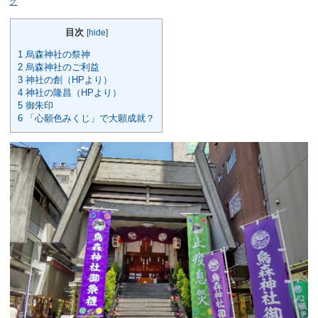
グ
目次
[
hide
]
1
烏森神社の祭神
2
烏森神社のご利益
3
神社の創（HPより）
4
神社の隆昌（HPより）
5
御朱印
6
「心願色みくじ」で大願成就？