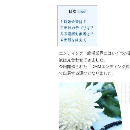
目次
[
hide
]
1
対象企業は？
2
出展カテゴリは？
3
来場者対象者は？
4
出展を終えて
エンディング・終活業界にはいくつか
展は見合わせてきました。
今回開催された「DMMエンディング
て出展する運びとなりました。