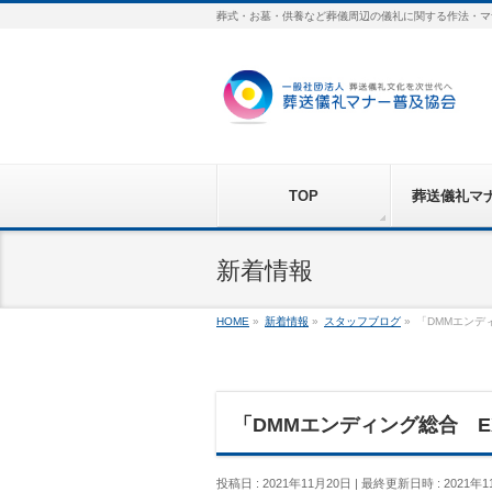
葬式・お墓・供養など葬儀周辺の儀礼に関する作法・マ
TOP
葬送儀礼マ
新着情報
HOME
»
新着情報
»
スタッフブログ
»
「DMMエンディ
「DMMエンディング総合 EX
投稿日 : 2021年11月20日
最終更新日時 : 2021年1