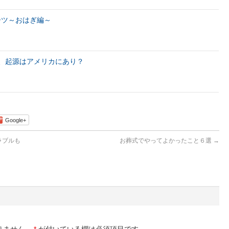
ーツ～おはぎ編～
、起源はアメリカにあり？
Google+
ラブルも
お葬式でやってよかったこと６選
→