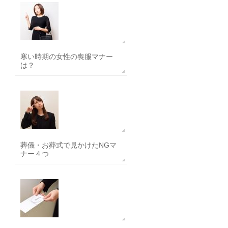
寒い時期の女性の喪服マナー
は？
葬儀・お葬式で見かけたNGマ
ナー４つ