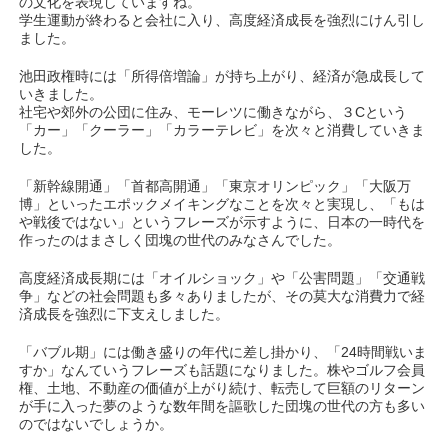
の文化を表現していますね。
学生運動が終わると会社に入り、高度経済成長を強烈にけん引し
ました。
池田政権時には「所得倍増論」が持ち上がり、経済が急成長して
いきました。
社宅や郊外の公団に住み、モーレツに働きながら、３Cという
「カー」「クーラー」「カラーテレビ」を次々と消費していきま
した。
「新幹線開通」「首都高開通」「東京オリンピック」「大阪万
博」といったエポックメイキングなことを次々と実現し、「もは
や戦後ではない」というフレーズが示すように、日本の一時代を
作ったのはまさしく団塊の世代のみなさんでした。
高度経済成長期には「オイルショック」や「公害問題」「交通戦
争」などの社会問題も多々ありましたが、その莫大な消費力で経
済成長を強烈に下支えしました。
「バブル期」には働き盛りの年代に差し掛かり、「24時間戦いま
すか」なんていうフレーズも話題になりました。株やゴルフ会員
権、土地、不動産の価値が上がり続け、転売して巨額のリターン
が手に入った夢のような数年間を謳歌した団塊の世代の方も多い
のではないでしょうか。