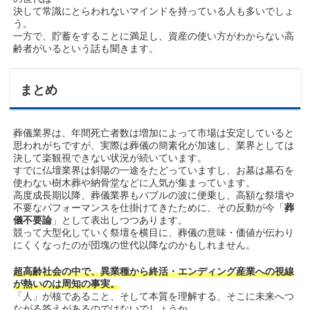
決して常識にとらわれないマインドを持っている人も多いでしょ
う。
一方で、貯蓄をすることに満足し、資産の使い方がわからない高
齢者がいるという話も聞きます。
まとめ
葬儀業界は、年間死亡者数は増加によって市場は安定していると
思われがちですが、実際は葬儀の簡素化が加速し、業界としては
決して楽観視できない状況が続いています。
すでに仏壇業界は斜陽の一途をたどっていますし、お墓は墓石を
使わない樹木葬や納骨堂などに人気が集まっています。
高度成長期以降、葬儀業界もバブルの波に便乗し、高額な祭壇や
不要なパフォーマンスを仕掛けてきたために、その反動が今「
葬
儀不要論
」として表出しつつあります。
競って大型化していく祭壇を横目に、葬儀の意味・価値が伝わり
にくくなったのが団塊の世代以降なのかもしれません。
超高齢社会の中で、異業種から終活・エンディング産業への視線
が熱いのは周知の事実。
「人」が核であること、そして本質を理解する、そこに未来へつ
ながる答えがあるのではないでしょうか。