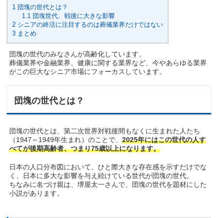
1
団塊の世代とは？
1.1
団塊世代、戦後に大きな影響
2
シニアの終活に注目するのは葬儀業界だけではない
3
まとめ
団塊の世代のみなさんが高齢化しています。
葬儀業界や金融業界、健康に関する業界など、今やあらゆる業界
がこの巨大なシニア市場にフォーカスしています。
団塊の世代とは？
団塊の世代とは、第二次世界対戦後間もなくに生まれた人たち
（1947～1949年生まれ）のことで、
2025年にはこの世代の人す
べてが後期高齢者、つまり75歳以上になります。
日本の人口分布図において、ひと際大きな存在感を示すだけでな
く、日本に多大な影響を与え続けている世代が団塊の世代。
ちなみに名づけ親は、堺屋太一さんで、団塊の世代を題材にした
小説があります。