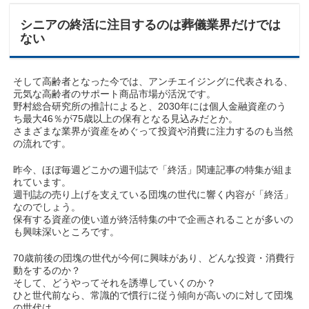
シニアの終活に注目するのは葬儀業界だけでは
ない
そして高齢者となった今では、アンチエイジングに代表される、
元気な高齢者のサポート商品市場が活況です。
野村総合研究所の推計によると、2030年には個人金融資産のう
ち最大46％が75歳以上の保有となる見込みだとか。
さまざまな業界が資産をめぐって投資や消費に注力するのも当然
の流れです。
昨今、ほぼ毎週どこかの週刊誌で「終活」関連記事の特集が組ま
れています。
週刊誌の売り上げを支えている団塊の世代に響く内容が「終活」
なのでしょう。
保有する資産の使い道が終活特集の中で企画されることが多いの
も興味深いところです。
70歳前後の団塊の世代が今何に興味があり、どんな投資・消費行
動をするのか？
そして、どうやってそれを誘導していくのか？
ひと世代前なら、常識的で慣行に従う傾向が高いのに対して団塊
の世代は