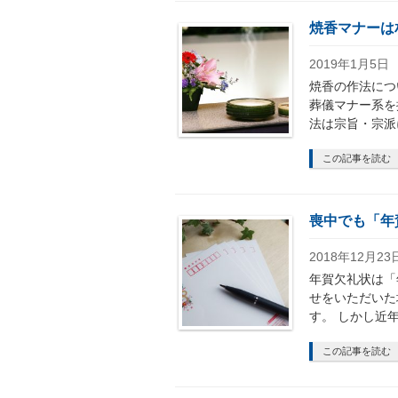
焼香マナーは
2019年1月5日
焼香の作法につ
葬儀マナー系を
法は宗旨・宗派
この記事を読む
喪中でも「年
2018年12月23
年賀欠礼状は「
せをいただいた
す。 しかし近
この記事を読む