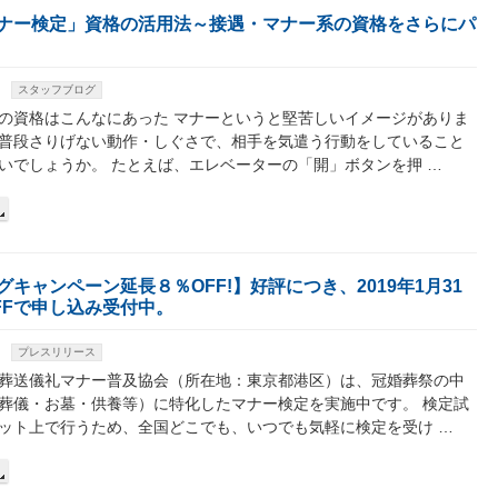
ナー検定」資格の活用法～接遇・マナー系の資格をさらにパ
スタッフブログ
の資格はこんなにあった マナーというと堅苦しいイメージがありま
普段さりげない動作・しぐさで、相手を気遣う行動をしていること
いでしょうか。 たとえば、エレベーターの「開」ボタンを押 …
キャンペーン延長８％OFF!】好評につき、2019年1月31
FFで申し込み受付中。
プレスリリース
葬送儀礼マナー普及協会（所在地：東京都港区）は、冠婚葬祭の中
葬儀・お墓・供養等）に特化したマナー検定を実施中です。 検定試
ット上で行うため、全国どこでも、いつでも気軽に検定を受け …