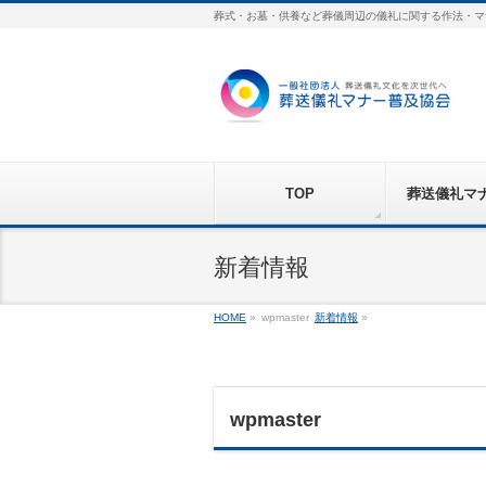
葬式・お墓・供養など葬儀周辺の儀礼に関する作法・マ
TOP
葬送儀礼マ
新着情報
HOME
»
wpmaster
新着情報
»
wpmaster