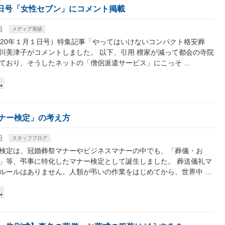
月１日号「女性セブン」にコメント掲載
日
メディア実績
020年１月１日号）特集記事「やってはいけないコンパクト格安葬
川美津子がコメントしました。 以下、引用 檀家が減って都会の寺院
ており、そうしたネットの「僧侶派遣サービス」にこっそ …
ナー検定」の考え方
日
スタッフブログ
検定は、冠婚葬祭マナーやビジネスマナーの中でも、「葬儀・お
」等、弔事に特化したマナー検定として誕生しました。 葬送儀礼マ
ルールはありません。人類が弔いの作業をはじめてから、世界中 …