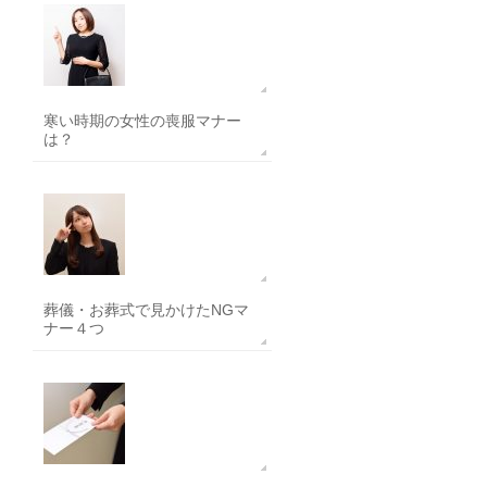
寒い時期の女性の喪服マナー
は？
葬儀・お葬式で見かけたNGマ
ナー４つ