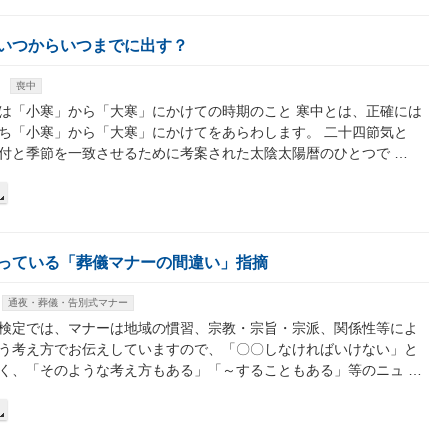
いつからいつまでに出す？
喪中
は「小寒」から「大寒」にかけての時期のこと 寒中とは、正確には
ち「小寒」から「大寒」にかけてをあらわします。 二十四節気と
付と季節を一致させるために考案された太陰太陽暦のひとつで …
っている「葬儀マナーの間違い」指摘
通夜・葬儀・告別式マナー
検定では、マナーは地域の慣習、宗教・宗旨・宗派、関係性等によ
う考え方でお伝えしていますので、「〇〇しなければいけない」と
く、「そのような考え方もある」「～することもある」等のニュ …