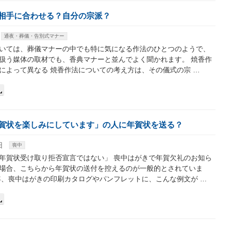
相手に合わせる？自分の宗派？
通夜・葬儀・告別式マナー
いては、葬儀マナーの中でも特に気になる作法のひとつのようで、
扱う媒体の取材でも、香典マナーと並んでよく聞かれます。 焼香作
によって異なる 焼香作法についての考え方は、その儀式の宗 …
賀状を楽しみにしています」の人に年賀状を送る？
日
喪中
年賀状受け取り拒否宣言ではない」 喪中はがきで年賀欠礼のお知ら
場合、こちらから年賀状の送付を控えるのが一般的とされていま
年、喪中はがきの印刷カタログやパンフレットに、こんな例文が …