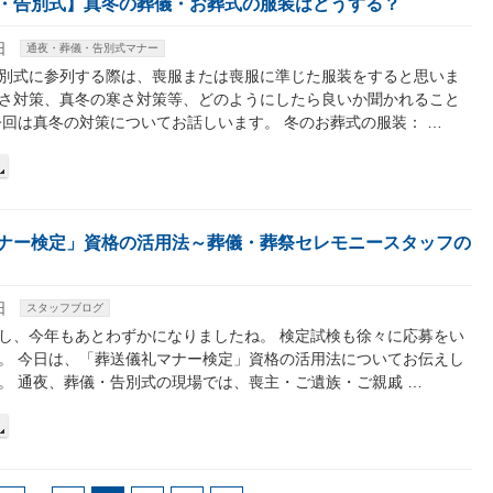
・告別式】真冬の葬儀・お葬式の服装はどうする？
日
通夜・葬儀・告別式マナー
別式に参列する際は、喪服または喪服に準じた服装をすると思いま
さ対策、真冬の寒さ対策等、どのようにしたら良いか聞かれること
今回は真冬の対策についてお話しいます。 冬のお葬式の服装： …
ナー検定」資格の活用法～葬儀・葬祭セレモニースタッフの
日
スタッフブログ
し、今年もあとわずかになりましたね。 検定試検も徐々に応募をい
。 今日は、「葬送儀礼マナー検定」資格の活用法についてお伝えし
。 通夜、葬儀・告別式の現場では、喪主・ご遺族・ご親戚 …